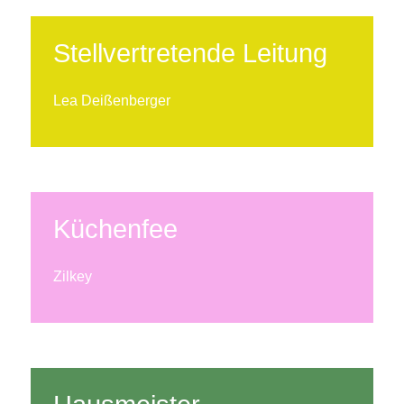
Stellvertretende Leitung
Lea Deißenberger
Küchenfee
Zilkey