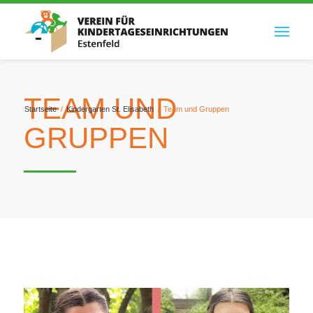
TEAM UND
Startseite
/
Kindergarten St. Elisabeth
/
Team und Gruppen
GRUPPEN