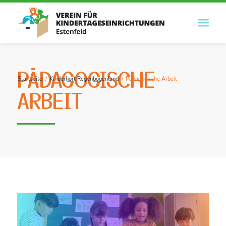
PÄDAGOGISCHE
Startseite
/
Kinderhort Regenbogenland
/
Pädagogische Arbeit
ARBEIT